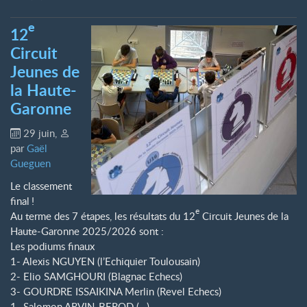
e
12
Circuit
Jeunes de
la Haute-
Garonne
29 juin
,
par
Gaël
Gueguen
Le classement
final
!
e
Au terme des 7 étapes, les résultats du 12
Circuit Jeunes de la
Haute-Garonne 2025/2026 sont :
Les podiums finaux
1- Alexis NGUYEN (l’Echiquier Toulousain)
2- Elio SAMGHOURI (Blagnac Echecs)
3- GOURDRE ISSAIKINA Merlin (Revel Echecs)
1- Salomon ARVIN-BEROD (…)