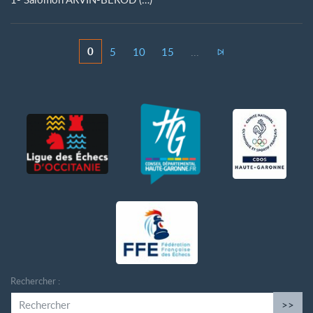
0
5
10
15
...
Rechercher :
>>