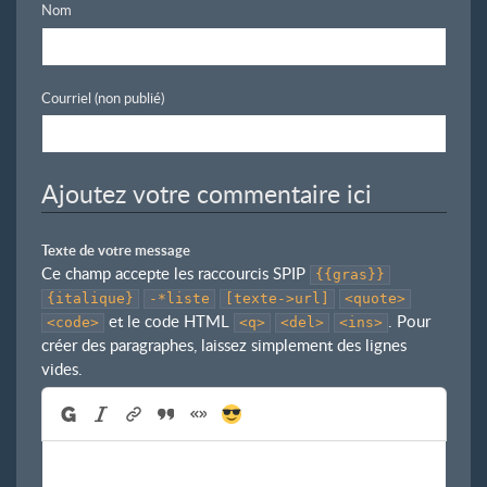
Nom
Courriel (non publié)
Ajoutez votre commentaire ici
Texte de votre message
Ce champ accepte les raccourcis SPIP
{{gras}}
{italique}
-*liste
[texte->url]
<quote>
et le code HTML
. Pour
<code>
<q>
<del>
<ins>
créer des paragraphes, laissez simplement des lignes
vides.