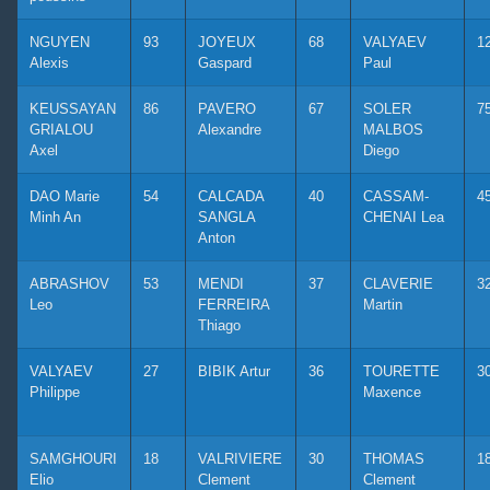
NGUYEN
93
JOYEUX
68
VALYAEV
1
Alexis
Gaspard
Paul
KEUSSAYAN
86
PAVERO
67
SOLER
7
GRIALOU
Alexandre
MALBOS
Axel
Diego
DAO Marie
54
CALCADA
40
CASSAM-
4
Minh An
SANGLA
CHENAI Lea
Anton
ABRASHOV
53
MENDI
37
CLAVERIE
3
Leo
FERREIRA
Martin
Thiago
VALYAEV
27
BIBIK Artur
36
TOURETTE
3
Philippe
Maxence
SAMGHOURI
18
VALRIVIERE
30
THOMAS
1
Elio
Clement
Clement