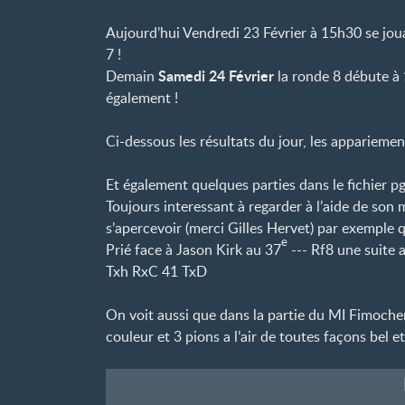
Aujourd’hui Vendredi 23 Février à 15h30 se joua
7
!
Samedi 24 Février
Demain
la ronde 8 débute à
également
!
Ci-dessous les résultats du jour, les appariement
Et également quelques parties dans le fichier p
Toujours interessant à regarder à l’aide de son m
s’apercevoir (merci Gilles Hervet) par exemple q
e
Prié face à Jason Kirk au 37
--- Rf8 une suite
Txh RxC 41 TxD
On voit aussi que dans la partie du MI Fimoche
couleur et 3 pions a l’air de toutes façons bel et