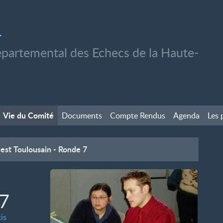
1
partemental des Echecs de la Haute-
Vie du Comité
Documents
Compte Rendus
Agenda
Les 
est Toulousain - Ronde 7
 7
is