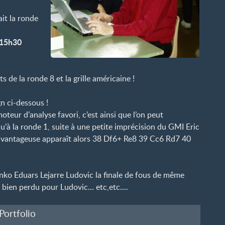
it la ronde
15h30
s de la ronde 8 et la grille américaine
!
gn ci-dessous
!
oteur d’analyse favori, c’est ainsi que l’on peut
u’à la ronde 1, suite à une petite imprécision du GMI Eric
 avantageuse apparaît alors 38 Df6+ Re8 39 Cc6 Rd7 40
nko Eduars Lejarre Ludovic la finale de fous de même
 bien perdu pour Ludovic... etc,etc....
Portfolio