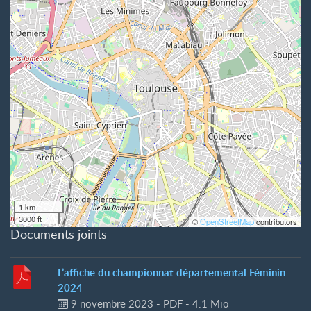
1 km
3000 ft
©
OpenStreetMap
contributors
Documents joints
L’affiche du championnat départemental Féminin
2024
9 novembre 2023
-
PDF
-
4.1 Mio