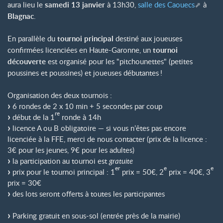
aura lieu le
samedi 13 janvier
à 13h30,
salle des Caouecs
à
Blagnac
.
En parallèle du
tournoi principal
destiné aux joueuses
confirmées licenciées en Haute-Garonne, un
tournoi
découverte
est organisé pour les "pitchounettes" (petites
poussines et poussines) et joueuses débutantes
!
Organisation des deux tournois :
6 rondes de 2 x 10 min + 5 secondes par coup
re
début de la 1
ronde à 14h
licence A ou B obligatoire — si vous n’êtes pas encore
licenciée à la FFE, merci de nous contacter (prix de la licence :
3€ pour les jeunes, 9€ pour les adultes)
la participation au tournoi est
gratuite
er
e
e
prix pour le tournoi principal : 1
prix = 50€, 2
prix = 40€, 3
prix = 30€
des lots seront offerts à toutes les participantes
Parking gratuit en sous-sol (entrée près de la mairie)