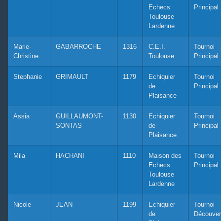
Echecs
Principal
Toulouse
Lardenne
Marie-
GABARROCHE
1316
C.E.I.
Tournoi
Christine
Toulouse
Principal
Stephanie
GRIMAULT
1179
Echiquier
Tournoi
de
Principal
Plaisance
Assia
GUILLAUMONT-
1130
Echiquier
Tournoi
SONTAS
de
Principal
Plaisance
Mila
HACHANI
1110
Maison des
Tournoi
Echecs
Principal
Toulouse
Lardenne
Nicole
JEAN
1199
Echiquier
Tournoi
de
Découver