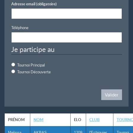
Adresse email
(obligatoire)
Téléphone
Je participe au
Tournoi Principal
Tournoi Découverte
Valider
PRÉNOM
NOM
ELO
CLUB
TOURNO
Melissa
AKBAS
1209
l'Echiquier
Tournoi