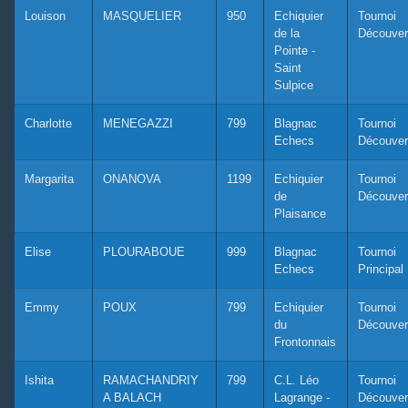
Louison
MASQUELIER
950
Echiquier
Tournoi
de la
Découver
Pointe -
Saint
Sulpice
Charlotte
MENEGAZZI
799
Blagnac
Tournoi
Echecs
Découver
Margarita
ONANOVA
1199
Echiquier
Tournoi
de
Découver
Plaisance
Elise
PLOURABOUE
999
Blagnac
Tournoi
Echecs
Principal
Emmy
POUX
799
Echiquier
Tournoi
du
Découver
Frontonnais
Ishita
RAMACHANDRIY
799
C.L. Léo
Tournoi
A BALACH
Lagrange -
Découver