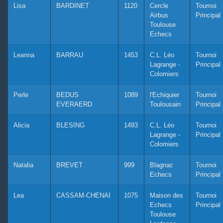
Lisa
BARDINET
1120
Cercle
Tournoi
Airbus
Principal
Toulouse
Echecs
Leanna
BARRAU
1453
C.L. Léo
Tournoi
Lagrange -
Principal
Colomiers
Perle
BEDUS
1089
l'Echiquier
Tournoi
EVERAERD
Toulousain
Principal
Alicia
BLESING
1493
C.L. Léo
Tournoi
Lagrange -
Principal
Colomiers
Natalia
BREVET
999
Blagnac
Tournoi
Echecs
Principal
Lea
CASSAM-CHENAI
1075
Maison des
Tournoi
Echecs
Principal
Toulouse