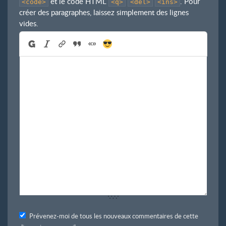
et le code HTML
. Pour
<code>
<q>
<del>
<ins>
créer des paragraphes, laissez simplement des lignes
vides.
Prévenez-moi de tous les nouveaux commentaires de cette