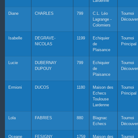
Lardenne
Diane
CHARLES
799
C.L. Léo
Tournoi
Lagrange -
Découver
Colomiers
Isabelle
DEGRAVE-
1199
Echiquier
Tournoi
NICOLAS
de
Principal
Plaisance
Lucie
DUBERNAY
799
Echiquier
Tournoi
DUPOUY
de
Découver
Plaisance
Ermioni
DUCOS
1180
Maison des
Tournoi
Echecs
Principal
Toulouse
Lardenne
Lola
FABRIES
880
Blagnac
Tournoi
Echecs
Découver
Oceane
FESIGNY
1759
Maison des
Tournoi