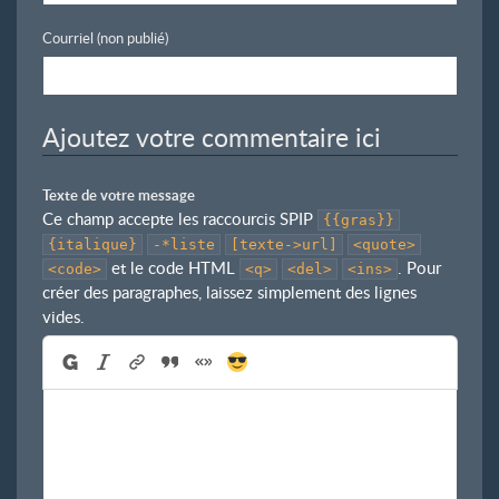
Courriel (non publié)
Ajoutez votre commentaire ici
Texte de votre message
Ce champ accepte les raccourcis SPIP
{{gras}}
{italique}
-*liste
[texte->url]
<quote>
et le code HTML
. Pour
<code>
<q>
<del>
<ins>
créer des paragraphes, laissez simplement des lignes
vides.