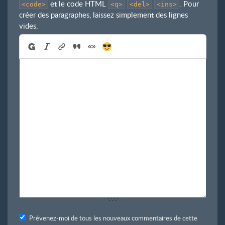
et le code HTML
. Pour
<code>
<q>
<del>
<ins>
créer des paragraphes, laissez simplement des lignes
vides.
Prévenez-moi de tous les nouveaux commentaires de cette