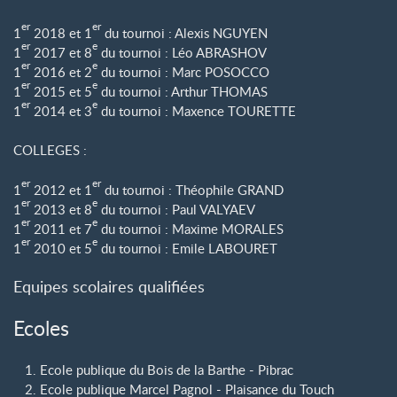
er
er
1
2018 et 1
du tournoi : Alexis NGUYEN
er
e
1
2017 et 8
du tournoi : Léo ABRASHOV
er
e
1
2016 et 2
du tournoi : Marc POSOCCO
er
e
1
2015 et 5
du tournoi : Arthur THOMAS
er
e
1
2014 et 3
du tournoi : Maxence TOURETTE
COLLEGES :
er
er
1
2012 et 1
du tournoi : Théophile GRAND
er
e
1
2013 et 8
du tournoi : Paul VALYAEV
er
e
1
2011 et 7
du tournoi : Maxime MORALES
er
e
1
2010 et 5
du tournoi : Emile LABOURET
Equipes scolaires qualifiées
Ecoles
Ecole publique du Bois de la Barthe - Pibrac
Ecole publique Marcel Pagnol - Plaisance du Touch