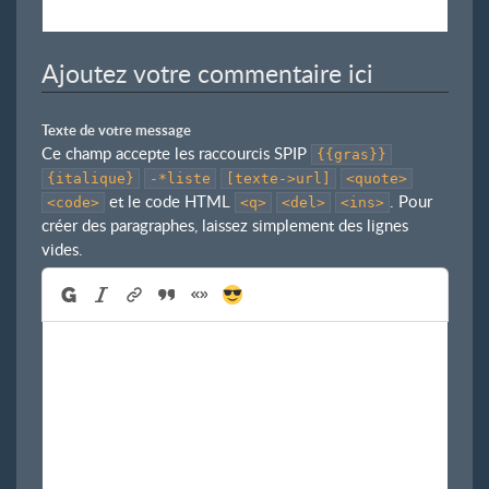
Ajoutez votre commentaire ici
Texte de votre message
Ce champ accepte les raccourcis SPIP
{{gras}}
{italique}
-*liste
[texte->url]
<quote>
et le code HTML
. Pour
<code>
<q>
<del>
<ins>
créer des paragraphes, laissez simplement des lignes
vides.