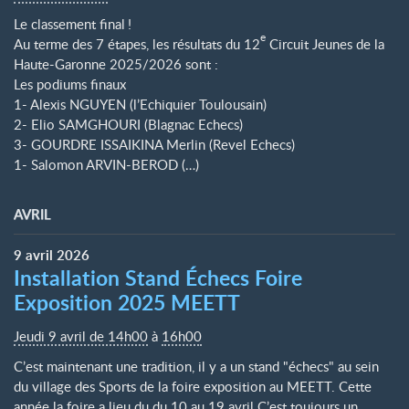
Le classement final
!
e
Au terme des 7 étapes, les résultats du 12
Circuit Jeunes de la
Haute-Garonne 2025/2026 sont :
Les podiums finaux
1- Alexis NGUYEN (l’Echiquier Toulousain)
2- Elio SAMGHOURI (Blagnac Echecs)
3- GOURDRE ISSAIKINA Merlin (Revel Echecs)
1- Salomon ARVIN-BEROD (…)
AVRIL
9
avril
2026
Installation Stand Échecs Foire
Exposition 2025 MEETT
Jeudi 9 avril de 14h00
à
16h00
C’est maintenant une tradition, il y a un stand "échecs" au sein
du village des Sports de la foire exposition au MEETT. Cette
année la foire a lieu du du 10 au 19 avril C’est toujours un