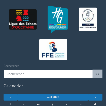
Rechercher :
>>
Calendrier
«
avril 2023
»
l.
m.
m.
j.
v.
s.
d.