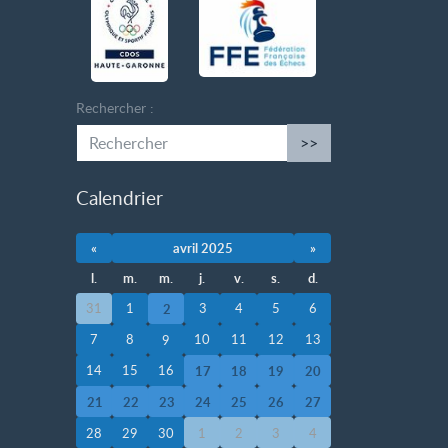
Rechercher :
>>
Calendrier
«
avril 2025
»
l.
m.
m.
j.
v.
s.
d.
31
1
3
4
5
6
2
7
8
10
11
12
13
9
14
15
16
17
18
19
20
21
22
23
24
25
26
27
28
29
30
1
2
3
4