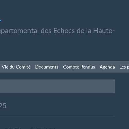
1
partemental des Echecs de la Haute-
Vie du Comité
Documents
Compte Rendus
Agenda
Les 
025