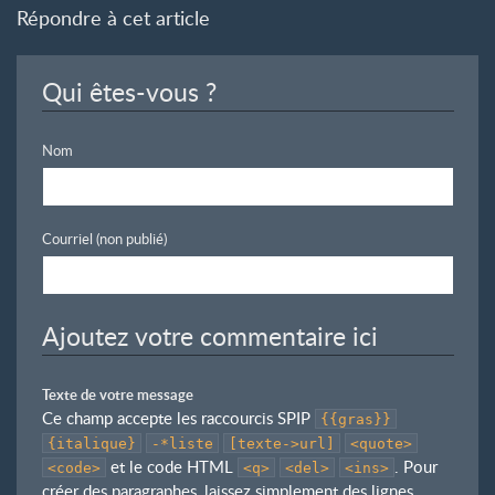
Répondre à cet article
Qui êtes-vous ?
Nom
Courriel (non publié)
Ajoutez votre commentaire ici
Texte de votre message
Ce champ accepte les raccourcis SPIP
{{gras}}
{italique}
-*liste
[texte->url]
<quote>
et le code HTML
. Pour
<code>
<q>
<del>
<ins>
créer des paragraphes, laissez simplement des lignes