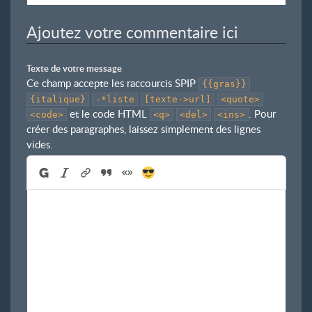
Ajoutez votre commentaire ici
Texte de votre message
Ce champ accepte les raccourcis SPIP
{{gras}}
{italique}
-*liste
[texte->url]
<quote>
et le code HTML
. Pour
<code>
<q>
<del>
<ins>
créer des paragraphes, laissez simplement des lignes
vides.