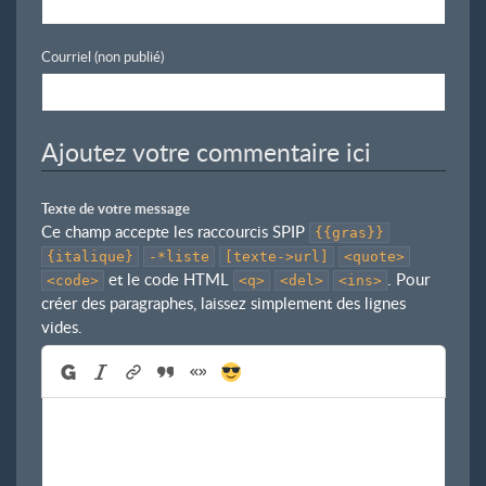
Courriel (non publié)
Ajoutez votre commentaire ici
Texte de votre message
Ce champ accepte les raccourcis SPIP
{{gras}}
{italique}
-*liste
[texte->url]
<quote>
et le code HTML
. Pour
<code>
<q>
<del>
<ins>
créer des paragraphes, laissez simplement des lignes
vides.