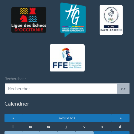
Rechercher :
>>
Calendrier
«
avril 2023
»
l.
m.
m.
j.
v.
s.
d.