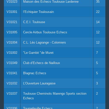
V31023
Maison des Echecs Toulouse Lardenne
35
V31001
l’Echiquier Toulousain
22
V31021
C.E.I. Toulouse
14
V31005
Cercle Airbus Toulouse Echecs
12
V31004
C.L. Léo Lagrange - Colomiers
12
V31002
"Le Gambit "de Muret
7
V31049
Club d’Echecs de Nailloux
5
V31041
Blagnac Echecs
5
V31032
L’Ouverture Lauragaise
3
V31037
Toulouse Cheminots Marengo Sports section
2
Echecs
V31006
Tournefeuille Echecs
2