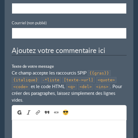
Courriel (non publié)
Ajoutez votre commentaire ici
Texte de votre message
Ce champ accepte les raccourcis SPIP
{{gras}}
{italique}
-*liste
[texte->url]
<quote>
et le code HTML
. Pour
<code>
<q>
<del>
<ins>
créer des paragraphes, laissez simplement des lignes
vides.