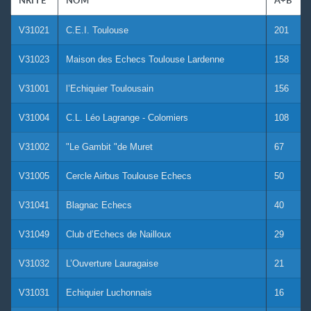
NRFFE
NOM
A+B
V31021
C.E.I. Toulouse
201
V31023
Maison des Echecs Toulouse Lardenne
158
V31001
l’Echiquier Toulousain
156
V31004
C.L. Léo Lagrange - Colomiers
108
V31002
"Le Gambit "de Muret
67
V31005
Cercle Airbus Toulouse Echecs
50
V31041
Blagnac Echecs
40
V31049
Club d’Echecs de Nailloux
29
V31032
L’Ouverture Lauragaise
21
V31031
Echiquier Luchonnais
16