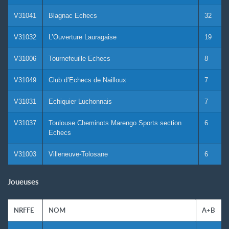
V31041
Blagnac Echecs
32
V31032
L’Ouverture Lauragaise
19
V31006
Tournefeuille Echecs
8
V31049
Club d’Echecs de Nailloux
7
V31031
Echiquier Luchonnais
7
V31037
Toulouse Cheminots Marengo Sports section
6
Echecs
V31003
Villeneuve-Tolosane
6
Joueuses
NRFFE
NOM
A+B