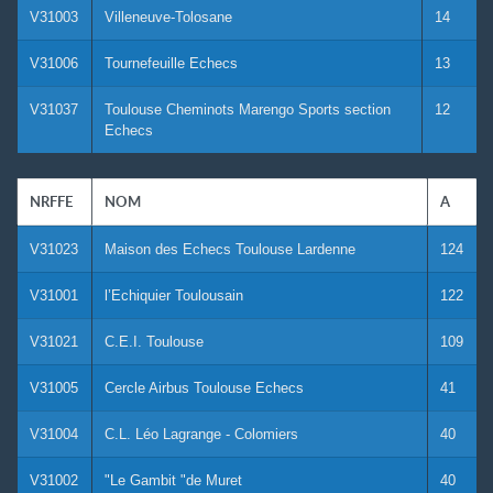
V31003
Villeneuve-Tolosane
14
V31006
Tournefeuille Echecs
13
V31037
Toulouse Cheminots Marengo Sports section
12
Echecs
NRFFE
NOM
A
V31023
Maison des Echecs Toulouse Lardenne
124
V31001
l’Echiquier Toulousain
122
V31021
C.E.I. Toulouse
109
V31005
Cercle Airbus Toulouse Echecs
41
V31004
C.L. Léo Lagrange - Colomiers
40
V31002
"Le Gambit "de Muret
40